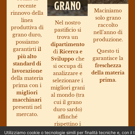
GRANO
recente
Maciniamo
rinnovo della
solo grano
linea
Nel nostro
raccolto
produttiva di
pastificio si
nell’anno di
grano duro,
trova un
produzione.
possiamo
dipartimento
garantirti
il
Questo ti
di
Ricerca e
più alto
garantisce la
Sviluppo
che
standard di
freschezza
si occupa di
lavorazione
della materia
analizzare e
della materia
prima.
selezionare i
prima con i
migliori grani
migliori
al mondo (tra
macchinari
cui il grano
presenti nel
duro sardo)
mercato.
affinché
rispettino i
parametri di
Utilizziamo cookie o tecnologie simili per finalità tecniche e, con i