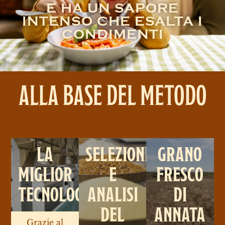
E HA UN SAPORE
INTENSO CHE ESALTA I
CONDIMENTI
ALLA BASE DEL METODO
LA
SELEZIONE
GRANO
MIGLIOR
E
FRESCO
TECNOLOGIA
ANALISI
DI
DEL
ANNATA
Grazie al