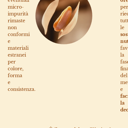
eventuali
or
micro-
pe
impurità
rie
rimaste
tut
non
le
conformi
sos
e
nut
materiali
fav
estranei
la
per
fas
colore,
fin
forma
del
e
me
consistenza.
e
fac
la
dec