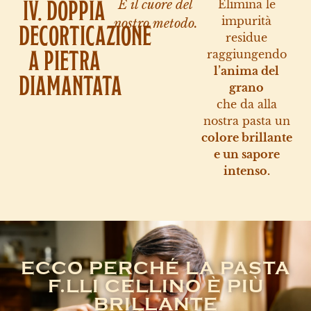
IV. DOPPIA
È il cuore del
Elimina le
impurità
nostro metodo.
DECORTICAZIONE
residue
A PIETRA
raggiungendo
l’anima del
DIAMANTATA
grano
che da alla
nostra pasta un
colore brillante
e un sapore
intenso.
ECCO PERCHÉ LA PASTA
F.LLI CELLINO È PIÙ
BRILLANTE