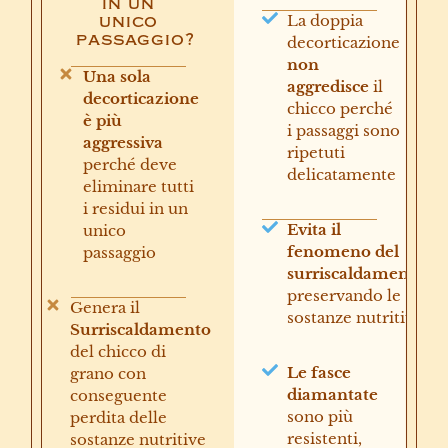
in un
La doppia
unico
passaggio?
decorticazione
non
Una sola
aggredisce
il
decorticazione
chicco perché
è
più
i passaggi sono
aggressiva
ripetuti
perché deve
delicatamente
eliminare tutti
i residui in un
Evita il
unico
fenomeno del
passaggio
surriscaldamento
preservando le
Genera il
sostanze nutritive
Surriscaldamento
del chicco di
Le fasce
grano con
diamantate
conseguente
sono più
perdita delle
resistenti,
sostanze nutritive