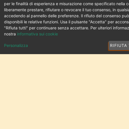
qualità
per le finalità di esperienza e misurazione come specificato nella c
liberamente prestare, rifiutare o revocare il tuo consenso, in qual
previsti.
accedendo al pannello delle preferenze. Il rifiuto del consenso pu
disponibili le relative funzioni. Usa il pulsante "Accetta" per accons
"Rifiuta tutti" per continuare senza accettare. Per ulteriori informaz
nostra
informativa sui cookie
Per questo la pasta
Personalizza
RIFIUTA
Cellino ha uno standard
qualitativo tra i più alti
in Italia, come attestano
le nostre certificazioni