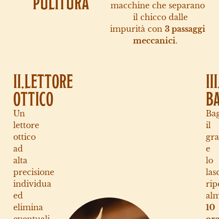
PULITURA
macchine che separano
il chicco dalle
impurità con
3 passaggi
meccanici
.
II.LETTORE
III
OTTICO
B
Un
Ba
lettore
il
ottico
gr
ad
e
alta
lo
precisione
las
individua
rip
ed
al
elimina
10