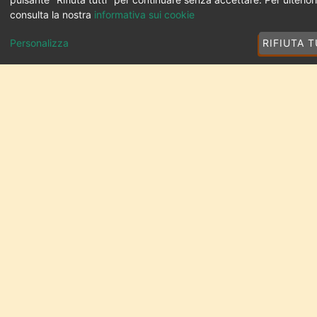
consulta la nostra
informativa sui cookie
Personalizza
RIFIUTA T