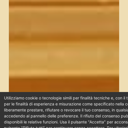
Utilizziamo cookie o tecnologie simili per finalità tecniche e, con i
per le finalità di esperienza e misurazione come specificato nella c
liberamente prestare, rifiutare o revocare il tuo consenso, in qual
accedendo al pannello delle preferenze. Il rifiuto del consenso pu
disponibili le relative funzioni. Usa il pulsante "Accetta" per acconse
pulsante "Rifiuta tutti" per continuare senza accettare. Per ulterior