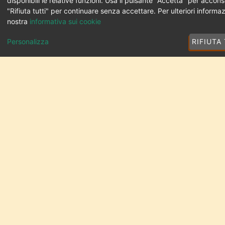
disponibili le relative funzioni. Usa il pulsante "Accetta" per accons
"Rifiuta tutti" per continuare senza accettare. Per ulteriori informaz
nostra
informativa sui cookie
Personalizza
RIFIUTA