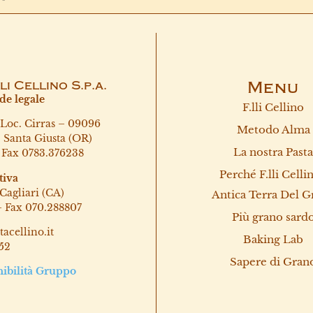
lli Cellino S.p.a.
Menu
de legale
F.lli Cellino
 Loc. Cirras – 09096
Metodo Alma
, Santa Giusta (OR)
La nostra Past
– Fax 0783.376238
Perché F.lli Celli
tiva
Cagliari (CA)
Antica Terra Del G
– Fax 070.288807
Più grano sard
acellino.it
Baking Lab
52
Sapere di Gran
nibilità Gruppo