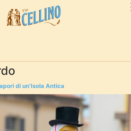
rdo
apori di un’Isola Antica