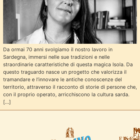
Da ormai 70 anni svolgiamo il nostro lavoro in
Sardegna, immersi nelle sue tradizioni e nelle
straordinarie caratteristiche di questa magica Isola. Da
questo traguardo nasce un progetto che valorizza il
tramandare e l’innovare le antiche conoscenze del
territorio, attraverso il racconto di storie di persone che,
con il proprio operato, arricchiscono la cultura sarda.
[…]
Pa
M
I
F.
F.lli Cel
Privac