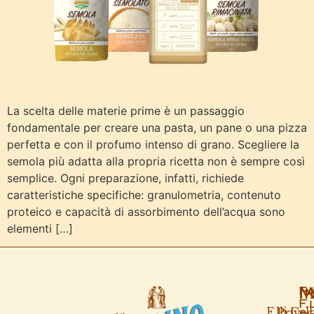
La scelta delle materie prime è un passaggio
fondamentale per creare una pasta, un pane o una pizza
perfetta e con il profumo intenso di grano. Scegliere la
semola più adatta alla propria ricetta non è sempre così
semplice. Ogni preparazione, infatti, richiede
caratteristiche specifiche: granulometria, contenuto
proteico e capacità di assorbimento dell’acqua sono
elementi […]
Pa
M
I
F.
F.lli Cel
Privac