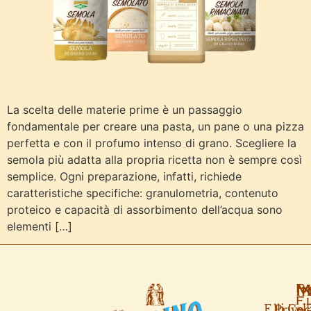
La scelta delle materie prime è un passaggio
fondamentale per creare una pasta, un pane o una pizza
perfetta e con il profumo intenso di grano. Scegliere la
semola più adatta alla propria ricetta non è sempre così
semplice. Ogni preparazione, infatti, richiede
caratteristiche specifiche: granulometria, contenuto
proteico e capacità di assorbimento dell’acqua sono
elementi […]
Pa
M
I
F.
F.lli Cel
Privac