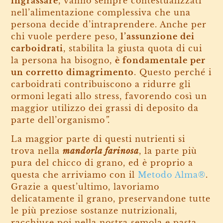
ingrassare
, vanno sempre contestualizzati
nell’alimentazione complessiva che una
persona decide d’intraprendere. Anche per
chi vuole perdere peso,
l’assunzione dei
carboidrati
, stabilita la giusta quota di cui
la persona ha bisogno,
è fondamentale per
un corretto dimagrimento
. Questo perché i
carboidrati contribuiscono a ridurre gli
ormoni legati allo stress, favorendo così un
maggior utilizzo dei grassi di deposito da
parte dell’organismo
”.
La maggior parte di questi nutrienti si
trova nella
mandorla farinosa
, la parte più
pura del chicco di grano, ed è proprio a
questa che arriviamo con il
Metodo Alma®
.
Grazie a quest’ultimo, lavoriamo
delicatamente il grano, preservandone tutte
le più preziose sostanze nutrizionali,
racchiuse poi nella nostra semola e pasta.