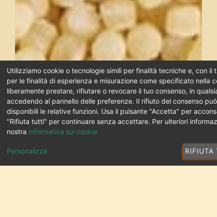
Utilizziamo cookie o tecnologie simili per finalità tecniche e, con i
per le finalità di esperienza e misurazione come specificato nella c
liberamente prestare, rifiutare o revocare il tuo consenso, in qual
accedendo al pannello delle preferenze. Il rifiuto del consenso pu
disponibili le relative funzioni. Usa il pulsante "Accetta" per accons
"Rifiuta tutti" per continuare senza accettare. Per ulteriori informaz
nostra
informativa sui cookie
Personalizza
RIFIUTA