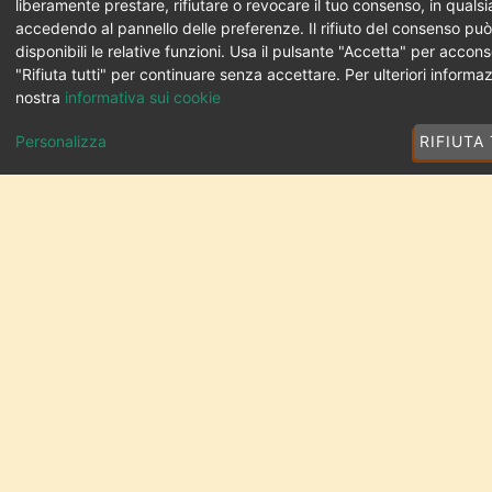
liberamente prestare, rifiutare o revocare il tuo consenso, in qual
accedendo al pannello delle preferenze. Il rifiuto del consenso pu
disponibili le relative funzioni. Usa il pulsante "Accetta" per accons
"Rifiuta tutti" per continuare senza accettare. Per ulteriori informaz
nostra
informativa sui cookie
Personalizza
RIFIUTA