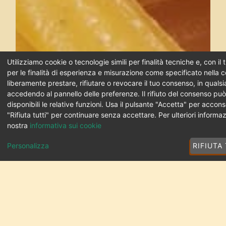
Utilizziamo cookie o tecnologie simili per finalità tecniche e, con i
per le finalità di esperienza e misurazione come specificato nella c
liberamente prestare, rifiutare o revocare il tuo consenso, in qual
accedendo al pannello delle preferenze. Il rifiuto del consenso pu
disponibili le relative funzioni. Usa il pulsante "Accetta" per accons
"Rifiuta tutti" per continuare senza accettare. Per ulteriori informaz
nostra
informativa sui cookie
Personalizza
RIFIUTA