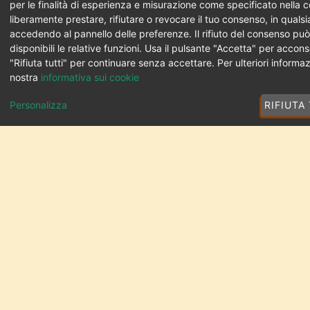
per le finalità di esperienza e misurazione come specificato nella c
liberamente prestare, rifiutare o revocare il tuo consenso, in qual
accedendo al pannello delle preferenze. Il rifiuto del consenso pu
disponibili le relative funzioni. Usa il pulsante "Accetta" per accons
"Rifiuta tutti" per continuare senza accettare. Per ulteriori informaz
nostra
informativa sui cookie
Personalizza
RIFIUTA